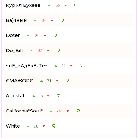
Курил Бухаев
-55
Ва)!(ный
-30
Doter
-20
De_Bill
-33
~нЕ_вАдЕкВаТе~
31
€МАЖОР€
21
ApostaL
-8
California*Soul*
-34
White
16