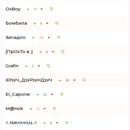
OxBoy
-9
Бомбила
4
Западло
-12
[ПрОсТо в .]
6
Grafin
2
ХРЫЧ_ДЫРЫНДЫЧ
16
El_Capone
32
M@nok
-2
=..NiKnImUs..=
9