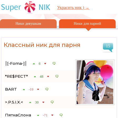
Украсить ник ) →
Ники девушкам
Ники для парней
Классный ник для парня
15
⎮[-Foma-]⎮
6
*RE$PECT*
48
BART
-19
>.P.S.I.X.<
30
ПяткаСлона
-71