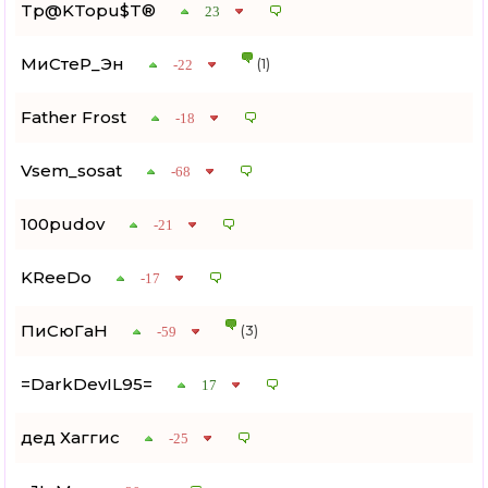
Tp@KTopu$T®
23
МиСтеР_Эн
(1)
-22
Father Frost
-18
Vsem_sosat
-68
100pudov
-21
KReeDo
-17
ПиСюГаН
(3)
-59
=DarkDevIL95=
17
дед Хаггис
-25