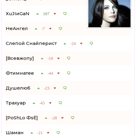
ХuJIиGaN
107
НеАнгел
-7
Слепой Снайперист
-24
[Всевжопу]
-19
Фтимнатее
-44
Душелюб
-23
Трахуар
-45
[PoShLo ФsЁ]
-28
Шаман
-21