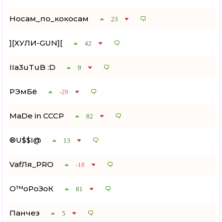
Носам_по_кокосам
23
][ХУЛИ-GUN][
42
IIa3uTuB :D
9
РЭмБё
-29
MaDe in CCCP
82
®U$$I@
13
VafЛя_PRO
-18
О™оРоЗоК
81
Панчез
5