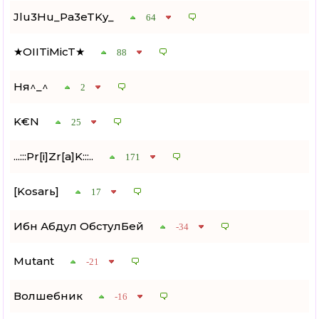
Jlu3Hu_Pa3eTKy_
64
★OIITiMicT★
88
Ня^_^
2
K€N
25
...:::Pr[i]Zr[a]K:::..
171
[Kosarь]
17
Ибн Абдул ОбстулБей
-34
Mutant
-21
Волшебник
-16