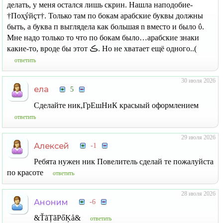
делать, у меня остался лишь скрин. Нашла наподобие-
†Поҳýйҫт†. Только там по бокам арабские буквы должны
быть, а буква п выглядела как большая n вместо и было ΰ.
Мне надо только то что по бокам было…арабские знаки
какие-то, вроде бы этот ‎ڪ. Но не хватает ещё одного..(
ответить
30 июля 2026
ела
5
Сделайте ник,ГрЕшНиК красыый оформлением
ответить
29 июля 2026
Алексей
-1
Ребята нужен ник Повелитель сделай те пожалуйста
по красоте
ответить
28 июля 2026
Аноним
-6
&ŤãȚãPőĶå&
ответить