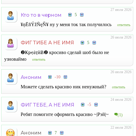
27 июля 2026
Кто то в черном
5
¥ņĒñÝžÑęŇ¥ ну у меня ток так получилось
ответить
26 июля 2026
ФИГ ТИБЕ А НЕ ИМЯ
5
❷ҜҏҿẚҭӣɃ❷ кросиво сделай шоб было не
узноваймо
ответить
26 июля 2026
Аноним
-10
Можете сделать красиво ник ненужный?
ответить
24 июля 2026
ФИГ ТЕБЕ, А НЕ ИМЯ
-5
Ребят помогите оформить красиво ~|Рэй|~
(1)
22 июля 2026
Аноним
7