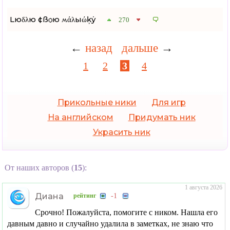
Lюδλю ¢ßѻю ʍάλыώķẏ
270
←
назад
дальше
→
1
2
3
4
Прикольные ники
Для игр
На английском
Придумать ник
Украсить ник
От наших авторов (
15
):
1 августа 2026
Диана
рейтинг
-1
Срочно! Пожалуйста, помогите с ником. Нашла его
давным давно и случайно удалила в заметках, не знаю что