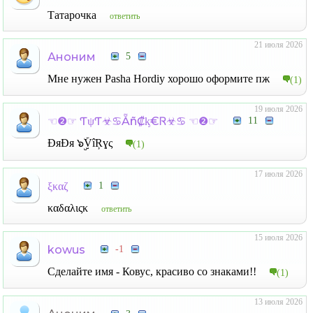
Татарочка
ответить
21 июля 2026
Аноним
5
Мне нужен Pasha Hordiy хорошо оформите пж
(1)
19 июля 2026
☜❷☞ ƬψƬ☣♋Ẵñ₡ᶄ€Ꮢ☣♋ ☜❷☞
11
ĐяĐя ๖ۣۣۜVîŖɣς
(1)
17 июля 2026
ξκαζ
1
καδαλιςκ
ответить
15 июля 2026
kowus
-1
Сделайте имя - Ковус, красиво со знаками!!
(1)
13 июля 2026