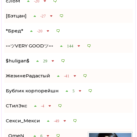
сJIоМ
-20
[Бэтцан]
-27
*Бред*
-20
•••ツVERY GOODツ•••
144
$huligan$
29
ЖезинеРадастый
-41
Бублик корпорейшн
5
СТилЭкс
-4
Секси_Мекси
-49
_OmeN_
6