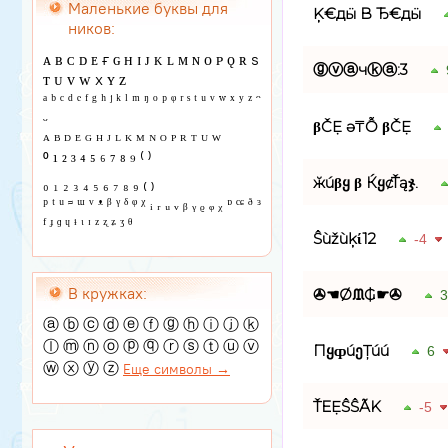
Маленькие буквы для
Ķ€дӹ B Ђ€дӹ
ников:
ᴀ ʙ ᴄ ᴅ ᴇ ғ ɢ ʜ ɪ ᴊ ᴋ ʟ ᴍ ɴ ᴏ ᴘ ǫ ʀ s
ⓖⓥⓐчⓚⓐ:3
ᴛ ᴜ ᴠ ᴡ x ʏ ᴢ
ᵃ ᵇ ᶜ ᵈ ᵉ ᶠ ᵍ ʰ ʲ ᵏ ˡ ᵐ ᵑ ᵒ ᵖ ᵠ ʳ ˢ ᵗ ᵘ ᵛ ʷ ˣ ʸ ᶻ ᵔ
ᵕ
βČẸ ǝ₸Ỗ βČẸ
ᴬ ᴮ ᴰ ᴱ ᴳ ᴴ ᴶ ᴸ ᴷ ᴹ ᴺ ᴼ ᴾ ᴿ ᵀ ᵁ ᵂ
⁰ ¹ ² ³ ⁴ ⁵ ⁶ ⁷ ⁸ ⁹ ⁽ ⁾
₀ ₁ ₂ ₃ ₄ ₅ ₆ ₇ ₈ ₉ ₍ ₎
ӂúβყ β ЌყȼŤąჯ.
ᵖ ᵗ ᵘ ᵙ ᵚ ᵛ ᵜ ᵝ ᵞ ᵟ ᵠ ᵡ ᵢ ᵣ ᵤ ᵥ ᵦ ᵧ ᵨ ᵩ ᵪ ᶛ ᶜᶝ ᶞ ᶟ
ᶠ ᶡ ᶢ ᶣ ᶤ ᶥ ᶦ ᶻ ᶼ ᶽ ᶾ ᶿ
Ŝùžùķί12
-4
В кружках:
✇☚Øᙢ₲☛✇
3
ⓐ ⓑ ⓒ ⓓ ⓔ ⓕ ⓖ ⓗ ⓘ ⓙ ⓚ
ⓛ ⓜ ⓝ ⓞ ⓟ ⓠ ⓡ ⓢ ⓣ ⓤ ⓥ
ПყȹúეȚúú
6
ⓦ ⓧ ⓨ ⓩ
Еще символы →
ŤЕẸŜŜÃK
-5