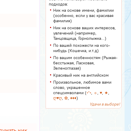
подходов:
Ник на основе имени, фамилии
(особенно, если у вас красивая
фамилия)
Ник на основе ваших интересов,
увлечений (например,
Танцовщица, Горнолыжка...)
По вашей похожести на кого-
нибудь (Кошечка, и.т.д)
По вашим особенностям (Рыжая-
бесстыжая, Ласковая,
Зеленоглазая)
Красивый ник на английском
Произвольное, любимое вами
слово, украшенное
спецсимволами (
•°•
,
☼
,
♥
,
★
,
ღ♥ღ
,
✿
,
♦♦♦
)
Удачи в выборе!
думать ник