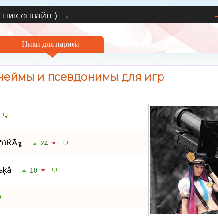
 ник онлайн ) →
Ники для парней
неймы и псевдонимы для игр
úЌÃ:ʓ
24
λьķå
10