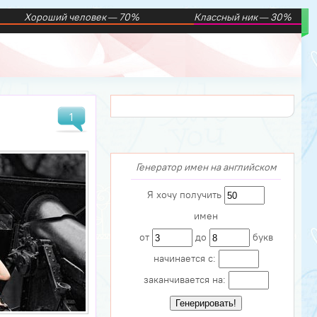
Хороший человек — 70%
Классный ник — 30%
1
Генератор имен на английском
Я хочу получить
имен
от
до
букв
начинается с:
заканчивается на: