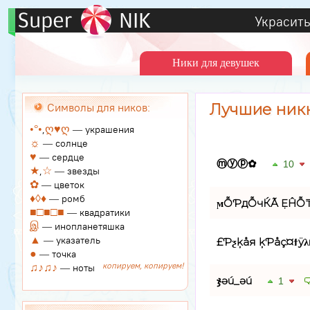
Украсить
Ники для девушек
Символы для ников:
Лучшие ник
•°•
ღ♥ღ
,
— украшения
☼
— солнце
♥
— сердце
ⓜⓨⓟ✿
10
★
☆
,
— звезды
✿
— цветок
♦◊♦
— ромб
ϻỖƤдỖчЌÃ ẸĤỖ₸
■□■□■
— квадратики
இ
— инопланетяшка
▲
— указатель
ѫ£Ƥƺķåя ķƤåç¤ϯÿ
●
— точка
♫♪♫♪
копируем, копируем!
— ноты
ჯǝú_ǝú
1