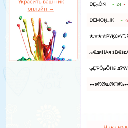
Украсить ваш ник
ĎẸϻỖŇ
24
онлайн →
ĐËMÖŅ_IK
-
★,☆★,☆РŶĶú♥ŶЂ
ԉ€дяℍÄя ӟB€ӟд
ȹẸƤỖϻỖĤӹ дЎŴ
●●эⓝⓓшⓝⓘⓝь●
Ники на в