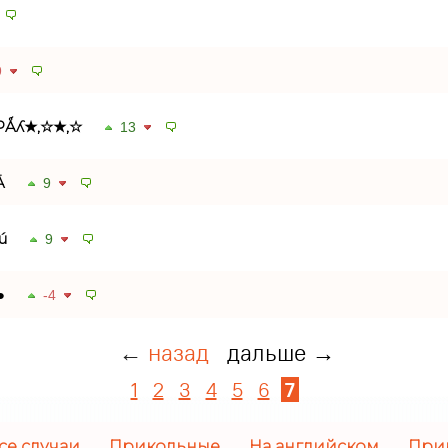
9
РǺʎ★,☆★,☆
13
Ä
9
ú
9
●
-4
←
назад
дальше →
1
2
3
4
5
6
7
се случаи
Прикольные
На английском
При